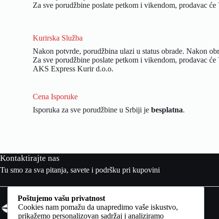
Za sve porudžbine poslate petkom i vikendom, prodavac će V
Kurirska Služba
Nakon potvrde, porudžbina ulazi u status obrade. Nakon obr
Za sve porudžbine poslate petkom i vikendom, prodavac će V
AKS Express Kurir d.o.o.
Cena Isporuke
Isporuka za sve porudžbine u Srbiji je
besplatna
.
Kontaktirajte nas
Tu smo za sva pitanja, savete i podršku pri kupovini
Kategorije
Poštujemo vašu privatnost
Cookies nam pomažu da unapredimo vaše iskustvo,
Muške jakne
prikažemo personalizovan sadržaj i analiziramo