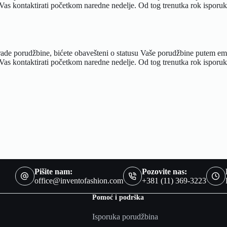
as kontaktirati početkom naredne nedelje. Od tog trenutka rok isporu
ade porudžbine, bićete obavešteni o statusu Vaše porudžbine putem ema
as kontaktirati početkom naredne nedelje. Od tog trenutka rok isporuke
Pišite nam:
Pozovite nas:
office@inventofashion.com
+381 (11) 369-3223
Pomoć i podrška
Isporuka porudžbina