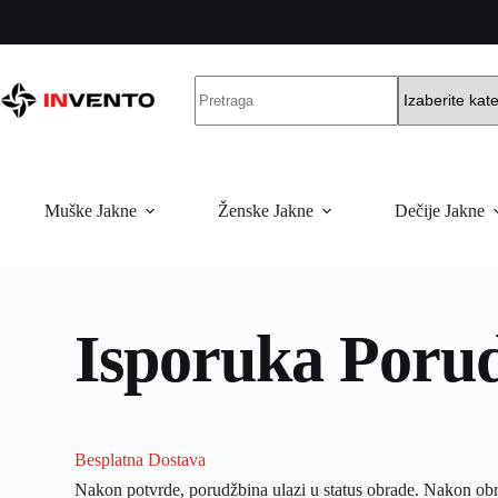
Muške Jakne
Ženske Jakne
Dečije Jakne
Isporuka Poru
Besplatna Dostava
Nakon potvrde, porudžbina ulazi u status obrade. Nakon obr