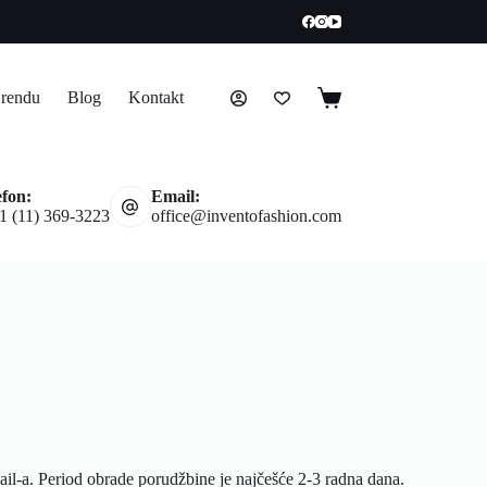
rendu
Blog
Kontakt
efon:
Email:
1 (11) 369-3223
office@inventofashion.com
il-a. Period obrade porudžbine je najčešće 2-3 radna dana.