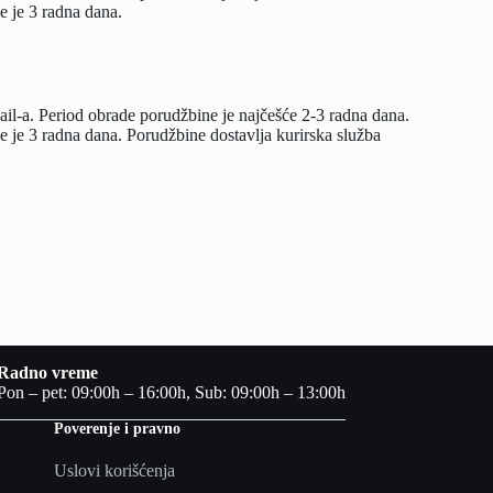
ke je 3 radna dana.
il-a. Period obrade porudžbine je najčešće 2-3 radna dana.
 je 3 radna dana. Porudžbine dostavlja kurirska služba
Radno vreme
Pon – pet: 09:00h – 16:00h, Sub: 09:00h – 13:00h
Poverenje i pravno
Uslovi korišćenja