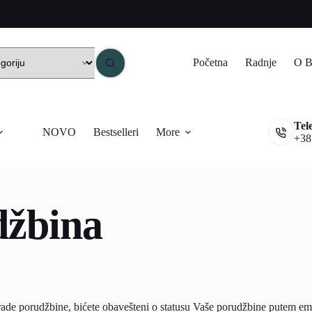
Početna
Radnje
O B
Tel
NOVO
Bestselleri
More
+38
džbina
ade porudžbine, bićete obavešteni o statusu Vaše porudžbine putem ema