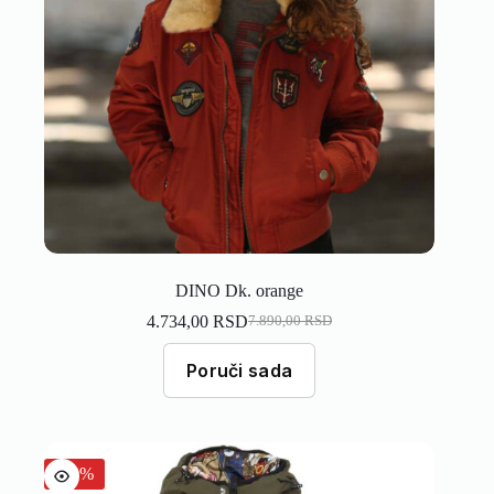
DINO Dk. orange
4.734,00
RSD
7.890,00
RSD
Poruči sada
-40%