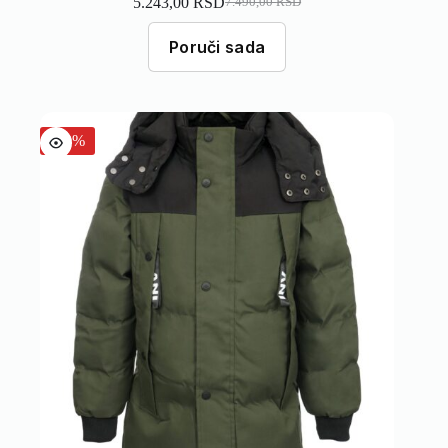
5.243,00
RSD
7.490,00
RSD
Poruči sada
-30%