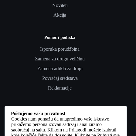
Noviteti
Akcija
Pomoć i podrška
Isporuka porudžbina
Zamena za drugu veličinu
Zamena artikla za drugi
Povraćaj sredstava
Reklamacije
Poverenje i pravno
Poštujemo vašu privatnost
Cookies nam pomažu da unapredimo vaše iskustvo,
Uslovi korišćenja
prikažemo personalizovan sadržaj i analiziramo
saobraćaj na sajtu. Klikom na Prilagodi možete izabrati
Politika privatnosti
koje kolačiće želite da dozvolite. Kliknite na Prihvati sve