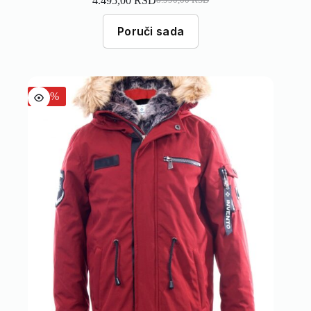
4.495,00
RSD
8.990,00
RSD
Poruči sada
-50%