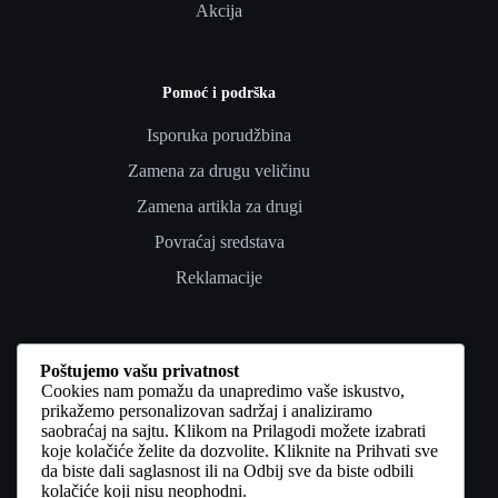
Akcija
Pomoć i podrška
Isporuka porudžbina
Zamena za drugu veličinu
Zamena artikla za drugi
Povraćaj sredstava
Reklamacije
Poverenje i pravno
Poštujemo vašu privatnost
Cookies nam pomažu da unapredimo vaše iskustvo,
Uslovi korišćenja
prikažemo personalizovan sadržaj i analiziramo
saobraćaj na sajtu. Klikom na Prilagodi možete izabrati
Politika privatnosti
koje kolačiće želite da dozvolite. Kliknite na Prihvati sve
da biste dali saglasnost ili na Odbij sve da biste odbili
Politika kolačića
kolačiće koji nisu neophodni.