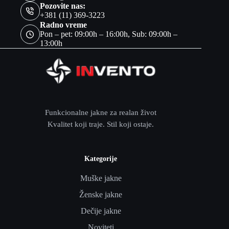
Pozovite nas:
+381 (11) 369-3223
Radno vreme
Pon – pet: 09:00h – 16:00h, Sub: 09:00h –
13:00h
Funkcionalne jakne za realan život
Kvalitet koji traje. Stil koji ostaje.
Kategorije
Muške jakne
Ženske jakne
Dečije jakne
Noviteti