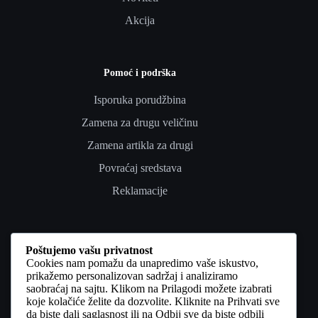
Akcija
Pomoć i podrška
Isporuka porudžbina
Zamena za drugu veličinu
Zamena artikla za drugi
Povraćaj sredstava
Reklamacije
Poverenje i pravno
Poštujemo vašu privatnost
Cookies nam pomažu da unapredimo vaše iskustvo,
Uslovi korišćenja
prikažemo personalizovan sadržaj i analiziramo
saobraćaj na sajtu. Klikom na Prilagodi možete izabrati
Politika privatnosti
koje kolačiće želite da dozvolite. Kliknite na Prihvati sve
da biste dali saglasnost ili na Odbij sve da biste odbili
Politika kolačića