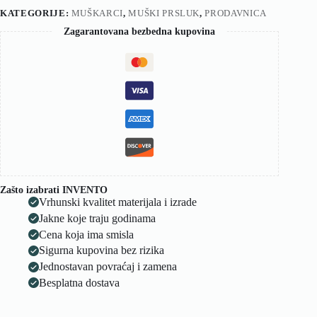
KATEGORIJE:
MUŠKARCI
,
MUŠKI PRSLUK
,
PRODAVNICA
Zagarantovana bezbedna kupovina
Zašto izabrati INVENTO
Vrhunski kvalitet materijala i izrade
Jakne koje traju godinama
Cena koja ima smisla
Sigurna kupovina bez rizika
Jednostavan povraćaj i zamena
Besplatna dostava