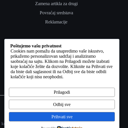
Zamena artikla za drugi
Povraćaj sredstava
Reklamacije
Poverenje i pravno
Poštujemo vašu privatnost
Cookies nam pomažu da unapredimo vaše iskustvo,
Uslovi korišćenja
prikažemo personalizovan sadržaj i analiziramo
saobraćaj na sajtu. Klikom na Prilagodi možete izabrati
Politika privatnosti
koje kolačiće želite da dozvolite. Kliknite na Prihvati sve
da biste dali saglasnost ili na Odbij sve da biste odbili
Politika kolačića
kolačiće koji nisu neophodni.
Odricanje od odgovornosti
Kontakt
Prilagodi
Copyright © 2026 INVENTO FASHION | Sva prava
zadržana Sav sadržaj na ovoj web stranici, uključujući
Odbij sve
tekstove, fotografije, vizuelne materijale, video sadržaje i
grafičke elemente, zaštićen je autorskim pravima i drugim
Prihvati sve
pravima intelektualne svojine. Neovlašćeno korišćenje,
kopiranje, umnožavanje, distribucija ili objavljivanje sadržaja
Powered by