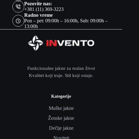
Pozovite nas:
+381 (11) 369-3223
Radno vreme
Pon – pet: 09:00h – 16:00h, Sub: 09:00h –
13:00h
Funkcionalne jakne za realan život
Kvalitet koji traje. Stil koji ostaje.
Kategorije
Muške jakne
Ženske jakne
Dečije jakne
Noviteti