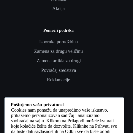
Akcija
Pomoć i podrška
Isporuka porudžbina
Zamena za drugu veličinu
Zamena artikla za drugi
Povraćaj sredstava
Reklamacije
Poverenje i pravno
Poštujemo vašu privatnost
Cookies nam pomažu da unapredimo vaše iskustvo,
Uslovi korišćenja
prikažemo personalizovan sadržaj i analiziramo
saobraćaj na sajtu. Klikom na Prilagodi možete izabrati
Politika privatnosti
koje kolačiće želite da dozvolite. Kliknite na Prihvati sve
da biste dali saglasnost ili na Odbij sve da biste odbili
Politika kolačića