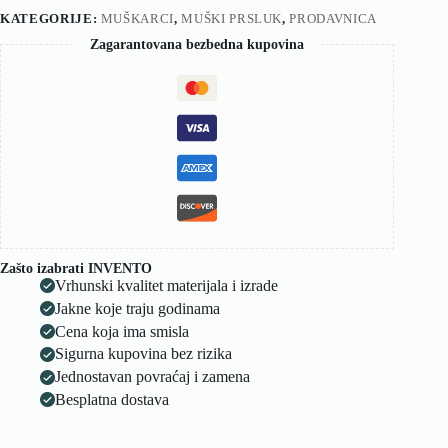
KATEGORIJE:
MUŠKARCI
,
MUŠKI PRSLUK
,
PRODAVNICA
Zagarantovana bezbedna kupovina
Zašto izabrati INVENTO
Vrhunski kvalitet materijala i izrade
Jakne koje traju godinama
Cena koja ima smisla
Sigurna kupovina bez rizika
Jednostavan povraćaj i zamena
Besplatna dostava