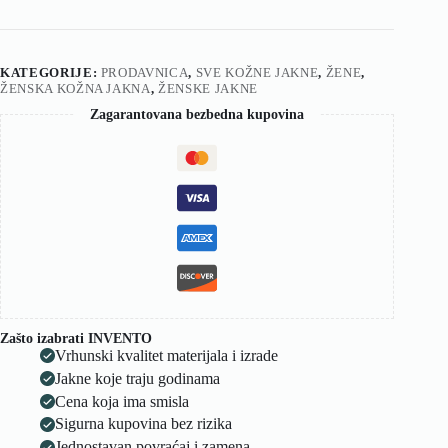
KATEGORIJE:
PRODAVNICA
,
SVE KOŽNE JAKNE
,
ŽENE
,
ŽENSKA KOŽNA JAKNA
,
ŽENSKE JAKNE
Zagarantovana bezbedna kupovina
Zašto izabrati INVENTO
Vrhunski kvalitet materijala i izrade
Jakne koje traju godinama
Cena koja ima smisla
Sigurna kupovina bez rizika
Jednostavan povraćaj i zamena