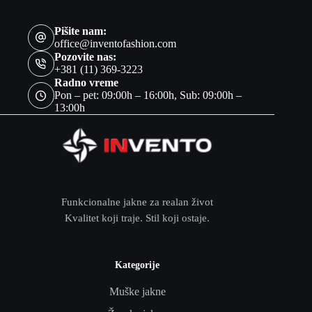
Pišite nam:
office@inventofashion.com
Pozovite nas:
+381 (11) 369-3223
Radno vreme
Pon – pet: 09:00h – 16:00h, Sub: 09:00h –
13:00h
Funkcionalne jakne za realan život
Kvalitet koji traje. Stil koji ostaje.
Kategorije
Muške jakne