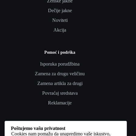
Ženske jakne
Dečije jakne
Noviteti
Akcija
Pomoć i podrška
Isporuka porudžbina
Zamena za drugu veličinu
Zamena artikla za drugi
Povraćaj sredstava
Reklamacije
Poverenje i pravno
Poštujemo vašu privatnost
Cookies nam pomažu da unapredimo vaše iskustvo,