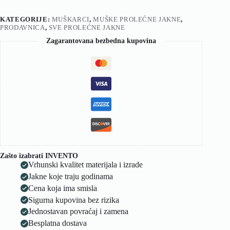
KATEGORIJE:
MUŠKARCI
,
MUŠKE PROLEĆNE JAKNE
,
PRODAVNICA
,
SVE PROLEĆNE JAKNE
Zagarantovana bezbedna kupovina
Zašto izabrati INVENTO
Vrhunski kvalitet materijala i izrade
Jakne koje traju godinama
Cena koja ima smisla
Sigurna kupovina bez rizika
Jednostavan povraćaj i zamena
Besplatna dostava