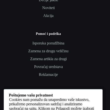
Noviteti
Akcija
Pomoć i podrška
Isporuka porudžbina
Zamena za drugu veličinu
Zamena artikla za drugi
Povraćaj sredstava
Reklamacije
Poverenje i pravno
Poštujemo vašu privatnost
Cookies nam pomažu da unapredimo vaše iskustvo,
Uslovi korišćenja
prikažemo personalizovan sadržaj i analiziramo
saobraćaj na sajtu. Klikom na Prilagodi možete izabrati
Politika privatnosti