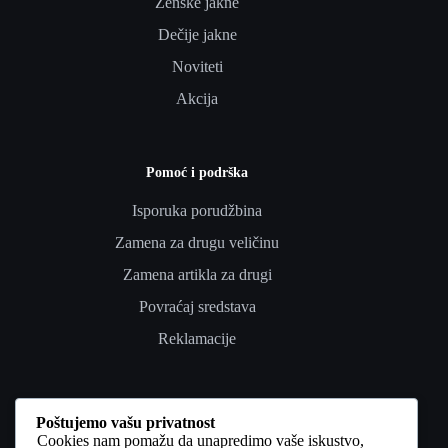
Ženske jakne
Dečije jakne
Noviteti
Akcija
Pomoć i podrška
Isporuka porudžbina
Zamena za drugu veličinu
Zamena artikla za drugi
Povraćaj sredstava
Reklamacije
Poverenje i pravno
Poštujemo vašu privatnost
Cookies nam pomažu da unapredimo vaše iskustvo,