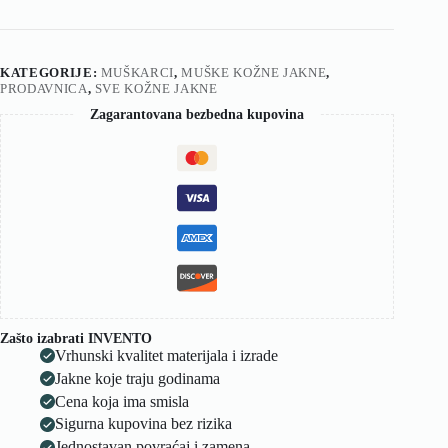
KATEGORIJE:
MUŠKARCI
,
MUŠKE KOŽNE JAKNE
,
PRODAVNICA
,
SVE KOŽNE JAKNE
Zagarantovana bezbedna kupovina
Zašto izabrati INVENTO
Vrhunski kvalitet materijala i izrade
Jakne koje traju godinama
Cena koja ima smisla
Sigurna kupovina bez rizika
Jednostavan povraćaj i zamena