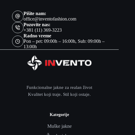
Pišite nam:
office@inventofashion.com
Pozovite nas:
+381 (11) 369-3223
Radno vreme
Pon – pet: 09:00h – 16:00h, Sub: 09:00h –
13:00h
Funkcionalne jakne za realan život
Kvalitet koji traje. Stil koji ostaje.
Kategorije
Muške jakne