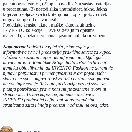
patentnog zatvarača, (2) opis navodi tačan sastav materijala
u procentima, (3) postoji slika unutrašnjosti jakne. Jakna
koja zadovoljava sva tri kriterijuma u opisu gotovo uvek
odgovara opisu i u stvarnosti.
Pogledajte
ženske jakne
i
muške jakne
iz aktuelne
INVENTO kolekcije — sve sa detaljnim opisima
materijala, tabelama veličina i jasnom politikom zamene.
Napomena:
Sadržaj ovog teksta pripremljen je u
informativne svrhe i predstavlja praktične savete za kupce.
Uloženi su razumni napori da informacije, uključujući
navode propisa Republike Srbije, budu tačne i ažurne u
trenutku objavljivanja, ali INVENTO Fashion ne garantuje
njihovu potpunost ni primenljivost na svaki pojedinačni
slučaj i ne snosi odgovornost za štetu nastalu oslanjanjem
na ove informacije. Tekst ne predstavlja pravni savet za
pitanja potrošačkih prava konsultujte zvanične izvore ili
stručno lice. Uslovi kupovine, zamene i dostave u
INVENTO prodavnici definisani su na zvaničnim
stranicama sajta i imaju prednost u odnosu na ovaj tekst.