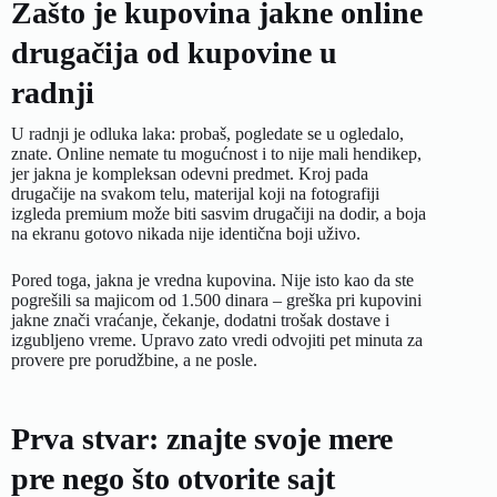
Zašto je kupovina jakne online
drugačija od kupovine u
radnji
U radnji je odluka laka: probaš, pogledate se u ogledalo,
znate. Online nemate tu mogućnost i to nije mali hendikep,
jer jakna je kompleksan odevni predmet. Kroj pada
drugačije na svakom telu, materijal koji na fotografiji
izgleda premium može biti sasvim drugačiji na dodir, a boja
na ekranu gotovo nikada nije identična boji uživo.
Pored toga, jakna je vredna kupovina. Nije isto kao da ste
pogrešili sa majicom od 1.500 dinara – greška pri kupovini
jakne znači vraćanje, čekanje, dodatni trošak dostave i
izgubljeno vreme. Upravo zato vredi odvojiti pet minuta za
provere pre porudžbine, a ne posle.
Prva stvar: znajte svoje mere
pre nego što otvorite sajt