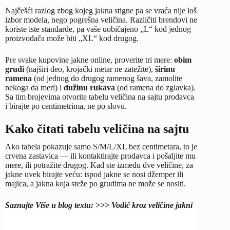
Najčešći razlog zbog kojeg jakna stigne pa se vraća nije loš
izbor modela, nego pogrešna veličina. Različiti brendovi ne
koriste iste standarde, pa vaše uobičajeno „L“ kod jednog
proizvođača može biti „XL“ kod drugog.
Pre svake kupovine jakne online, proverite tri mere:
obim
grudi
(najširi deo, krojački metar ne zatežite),
širinu
ramena
(od jednog do drugog ramenog šava, zamolite
nekoga da meri) i
dužinu rukava
(od ramena do zglavka).
Sa tim brojevima otvorite tabelu veličina na sajtu prodavca
i birajte po centimetrima, ne po slovu.
Kako čitati tabelu veličina na sajtu
Ako tabela pokazuje samo S/M/L/XL bez centimetara, to je
crvena zastavica — ili kontaktirajte prodavca i pošaljite mu
mere, ili potražite drugog. Kad ste između dve veličine, za
jakne uvek birajte veću: ispod jakne se nosi džemper ili
majica, a jakna koja steže po grudima ne može se nositi.
Saznajte Više u blog textu: >>> Vodič kroz veličine jakni