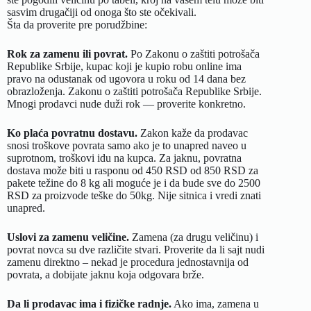
sasvim drugačiji od onoga što ste očekivali.
Šta da proverite pre porudžbine:
Rok za zamenu ili povrat.
Po Zakonu o zaštiti potrošača
Republike Srbije, kupac koji je kupio robu online ima
pravo na odustanak od ugovora u roku od 14 dana bez
obrazloženja.
Zakonu o zaštiti potrošača Republike Srbije
.
Mnogi prodavci nude duži rok — proverite konkretno.
Ko plaća povratnu dostavu.
Zakon kaže da prodavac
snosi troškove povrata samo ako je to unapred naveo u
suprotnom, troškovi idu na kupca. Za jaknu, povratna
dostava može biti u rasponu od 450 RSD od 850 RSD za
pakete težine do 8 kg ali moguće je i da bude sve do 2500
RSD za proizvode teške do 50kg. Nije sitnica i vredi znati
unapred.
Uslovi za zamenu veličine.
Zamena (za drugu veličinu) i
povrat novca su dve različite stvari. Proverite da li sajt nudi
zamenu direktno – nekad je procedura jednostavnija od
povrata, a dobijate jaknu koja odgovara brže.
Da li prodavac ima i fizičke radnje.
Ako ima, zamena u