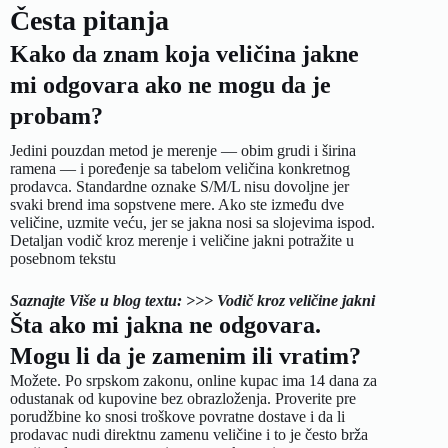
Česta pitanja
Kako da znam koja veličina jakne
mi odgovara ako ne mogu da je
probam?
Jedini pouzdan metod je merenje — obim grudi i širina
ramena — i poređenje sa tabelom veličina konkretnog
prodavca. Standardne oznake S/M/L nisu dovoljne jer
svaki brend ima sopstvene mere. Ako ste između dve
veličine, uzmite veću, jer se jakna nosi sa slojevima ispod.
Detaljan vodič kroz merenje i veličine jakni potražite u
posebnom tekstu
Saznajte Više u blog textu: >>> Vodič kroz veličine jakni
Šta ako mi jakna ne odgovara.
Mogu li da je zamenim ili vratim?
Možete. Po srpskom zakonu, online kupac ima 14 dana za
odustanak od kupovine bez obrazloženja. Proverite pre
porudžbine ko snosi troškove povratne dostave i da li
prodavac nudi direktnu zamenu veličine i to je često brža