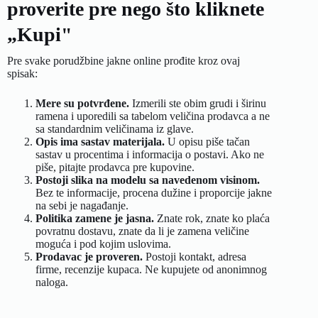
proverite pre nego što kliknete
„Kupi"
Pre svake porudžbine jakne online prođite kroz ovaj
spisak:
Mere su potvrđene.
Izmerili ste obim grudi i širinu
ramena i uporedili sa tabelom veličina prodavca a ne
sa standardnim veličinama iz glave.
Opis ima sastav materijala.
U opisu piše tačan
sastav u procentima i informacija o postavi. Ako ne
piše, pitajte prodavca pre kupovine.
Postoji slika na modelu sa navedenom visinom.
Bez te informacije, procena dužine i proporcije jakne
na sebi je nagađanje.
Politika zamene je jasna.
Znate rok, znate ko plaća
povratnu dostavu, znate da li je zamena veličine
moguća i pod kojim uslovima.
Prodavac je proveren.
Postoji kontakt, adresa
firme, recenzije kupaca. Ne kupujete od anonimnog
naloga.