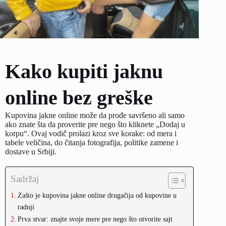
Kako kupiti jaknu
online bez greške
Kupovina jakne online može da prođe savršeno ali samo
ako znate šta da proverite pre nego što kliknete „Dodaj u
korpu“. Ovaj vodič prolazi kroz sve korake: od mera i
tabele veličina, do čitanja fotografija, politike zamene i
dostave u Srbiji.
Sadržaj
Zašto je kupovina jakne online drugačija od kupovine u
radnji
Prva stvar: znajte svoje mere pre nego što otvorite sajt