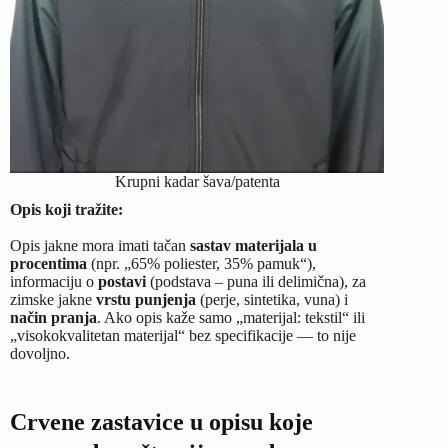
Krupni kadar šava/patenta
Opis koji tražite:
Opis jakne mora imati tačan
sastav materijala u
procentima
(npr. „65% poliester, 35% pamuk“),
informaciju o
postavi
(podstava – puna ili delimična), za
zimske jakne
vrstu punjenja
(perje, sintetika, vuna) i
način pranja
. Ako opis kaže samo „materijal: tekstil“ ili
„visokokvalitetan materijal“ bez specifikacije — to nije
dovoljno.
Crvene zastavice u opisu koje