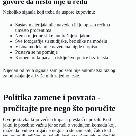
govore da nešto nije u redu
Nekoliko signala koji treba da uspore kupovinu:
Sastav materijala nije naveden ili je opisan rečima
umesto procentima
Nema ni jedne slike unutrašnjosti jakne
Sve fotografije su studijske, bez slike na modelu
Visina modela nije navedena nigde u opisu
Postava se ne pominje
Komentari kupaca su isključivo petice bez teksta
Nijedan od ovih signala sam po sebi nije automatski razlog
za odustajanje ali više njih zajedno jeste.
Politika zamene i povrata -
pročitajte pre nego što poručite
Ovo je stavka koju većina kupaca preskoči i požali. Kod
jakni je posebno važna jer se radi o vrednijem komadu koji
može da padne drugačije nego što ste zamislili, čak i kad
ste pogodili veličinu po tabeli, kroj na vašem telu može biti