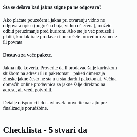
Šta se dešava kad jakna stigne pa ne odgovara?
Ako plaćate pouzećem i jakna pri otvaranju vidno ne
odgovara opisu (pogrešna boja, vidno oštećena), možete
odbiti preuzimanje pred kurirom. Ako ste je već preuzeli i
platili, kontaktirate prodavca i pokrećete proceduru zamene
ili povrata.
Dostava za veće pakete.
Jakna nije koverta. Proverite da li prodavac šalje kurirskom
službom na adresu ili u paketomat – paketi dimenzija
zimske jakne često ne staju u standardni paketomat. Većina
domaćih online prodavnica za jakne šalje direktno na
adresu, ali vredi potvrditi.
Detalje o
isporuci i dostavi
uvek proverite na sajtu pre
finalizacije porudžbine.
Checklista - 5 stvari da