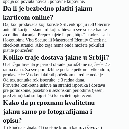
opcija od povrata novca i ponovne kupovine.
Da li je bezbedno platiti jaknu
karticom online?
Da, kod prodavaca koji koriste SSL enkripciju i 3D Secure
autentifikaciju – standard koji zahtevaju sve srpske banke
za online plaćanja. Prepoznajete ih po „https“ u adresi sajta
i logotipima Visa Secure ili Mastercard Identity Check na
checkout stranici. Ako toga nema onda možete pokušati
platite pouzećem.
Koliko traje dostava jakne u Srbiji?
U slučaju Inventa je period obrade porudžbine najčešće 2-3
radna dana. Za sve porudžbine poslate petkom i vikendom,
prodavac će Vas kontaktirati početkom naredne nedelje.
Od tog trenutka rok isporuke je 3 radna dana.
Proverite konkretne uslove na stranici
isporuka i dostava
pre porudžbine, posebno u sezonskim periodima (jesen,
pred zimu) kad su logistički kapaciteti opterećeni.
Kako da prepoznam kvalitetnu
jaknu samo po fotografijama i
opisu?
Tri ključna signala: (1) postoje krupni kadrovi šavova i