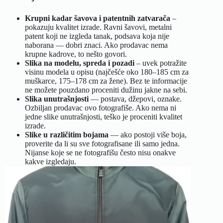
Krupni kadar šavova i patentnih zatvarača
–
pokazuju kvalitet izrade. Ravni šavovi, metalni
patent koji ne izgleda tanak, podsava koja nije
naborana — dobri znaci. Ako prodavac nema
krupne kadrove, to nešto govori.
Slika na modelu, spreda i pozadi
– uvek potražite
visinu modela u opisu (najčešće oko 180–185 cm za
muškarce, 175–178 cm za žene). Bez te informacije
ne možete pouzdano proceniti dužinu jakne na sebi.
Slika unutrašnjosti
— postava, džepovi, oznake.
Ozbiljan prodavac ovo fotografiše. Ako nema ni
jedne slike unutrašnjosti, teško je proceniti kvalitet
izrade.
Slike u različitim bojama
— ako postoji više boja,
proverite da li su sve fotografisane ili samo jedna.
Nijanse koje se ne fotografišu često nisu onakve
kakve izgledaju.