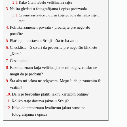
Kako čitati tabelu veličina na sajtu
Na šta gledati u fotografijama i opisu proizvoda
Crvene zastavice u opisu koje govore da nešto nije u
redu
Politika zamene i povrata - pročitajte pre nego što
poručite
Plaćanje i dostava u Srbiji - šta treba znati
Checklista - 5 stvari da proverite pre nego što kliknete
„Kupi"
Česta pitanja
Kako da znam koja veličina jakne mi odgovara ako ne
mogu da je probam?
Šta ako mi jakna ne odgovara. Mogu li da je zamenim ili
vratim?
Da li je bezbedno platiti jaknu karticom online?
Koliko traje dostava jakne u Srbiji?
Kako da prepoznam kvalitetnu jaknu samo po
fotografijama i opisu?