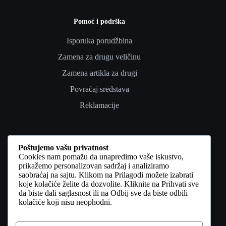
Pomoć i podrška
Isporuka porudžbina
Zamena za drugu veličinu
Zamena artikla za drugi
Povraćaj sredstava
Reklamacije
Poverenje i pravno
Poštujemo vašu privatnost
Cookies nam pomažu da unapredimo vaše iskustvo,
Uslovi korišćenja
prikažemo personalizovan sadržaj i analiziramo
saobraćaj na sajtu. Klikom na Prilagodi možete izabrati
Politika privatnosti
koje kolačiće želite da dozvolite. Kliknite na Prihvati sve
da biste dali saglasnost ili na Odbij sve da biste odbili
Politika kolačića
kolačiće koji nisu neophodni.
Odricanje od odgovornosti