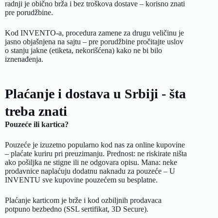
radnji je obično brža i bez troškova dostave – korisno znati
pre porudžbine.
Kod INVENTO-a, procedura
zamene za drugu veličinu
je
jasno objašnjena na sajtu – pre porudžbine pročitajte uslov
o stanju jakne (etiketa, nekorišćena) kako ne bi bilo
iznenađenja.
Plaćanje i dostava u Srbiji - šta
treba znati
Pouzeće ili kartica?
Pouzeće je izuzetno popularno kod nas za online kupovine
– plaćate kuriru pri preuzimanju. Prednost: ne riskirate ništa
ako pošiljka ne stigne ili ne odgovara opisu. Mana: neke
prodavnice naplaćuju dodatnu naknadu za pouzeće – U
INVENTU sve kupovine pouzećem su besplatne.
Plaćanje karticom je brže i kod ozbiljnih prodavaca
potpuno bezbedno (SSL sertifikat, 3D Secure).