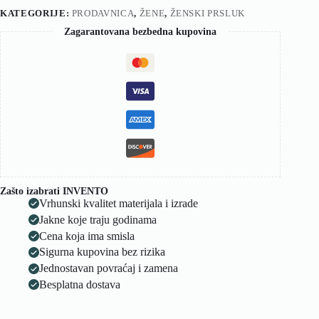
KATEGORIJE:
PRODAVNICA
,
ŽENE
,
ŽENSKI PRSLUK
Zagarantovana bezbedna kupovina
Zašto izabrati INVENTO
Vrhunski kvalitet materijala i izrade
Jakne koje traju godinama
Cena koja ima smisla
Sigurna kupovina bez rizika
Jednostavan povraćaj i zamena
Besplatna dostava