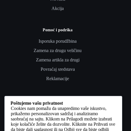
Akcija
Pomoć i podrška
Isporuka porudžbina
Zamena za drugu veličinu
Zamena artikla za drugi
Povraćaj sredstava
Reklamacije
Poverenje i pravno
Poštujemo vašu privatnost
Cookies nam pomažu da unapredimo vaše iskustvo,
Uslovi korišćenja
prikažemo personalizovan sadržaj i analiziramo
saobraćaj na sajtu. Klikom na Prilagodi možete izabrati
Politika privatnosti
koje kolačiće želite da dozvolite. Kliknite na Prihvati sve
da biste dali saglasnost ili na Odbij sve da biste odbili
Politika kolačića