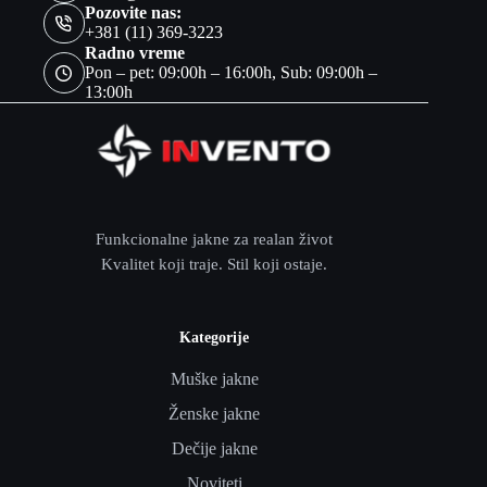
Pozovite nas:
+381 (11) 369-3223
Radno vreme
Pon – pet: 09:00h – 16:00h, Sub: 09:00h –
13:00h
Funkcionalne jakne za realan život
Kvalitet koji traje. Stil koji ostaje.
Kategorije
Muške jakne
Ženske jakne
Dečije jakne
Noviteti