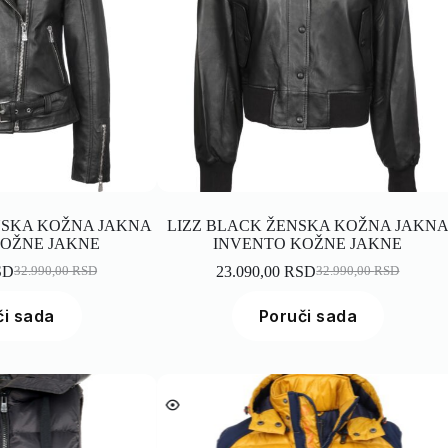
NSKA KOŽNA JAKNA
LIZZ BLACK ŽENSKA KOŽNA JAKN
KOŽNE JAKNE
INVENTO KOŽNE JAKNE
SD
23.090,00
RSD
32.990,00
RSD
32.990,00
RSD
či sada
Poruči sada