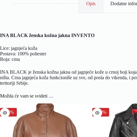
Оpis
Dodatne info
INA BLACK ženska kožna jakna INVENTO
Lice: jagnjeća koža
Postava: 100% poliester
Boja: crna
INA BLACK je ženska kožna jakna od jagnjeće kože u crnoj boji koja se n
ništa. Crna jagnjeća koža funkcioniše uz sve, od posla do vikenda, i po
teritoriji Srbije.
Možda će vam se svideti …
-30%
-30%