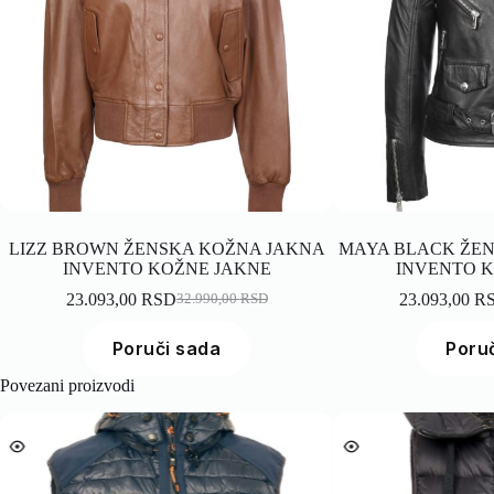
LIZZ BROWN ŽENSKA KOŽNA JAKNA
MAYA BLACK ŽE
INVENTO KOŽNE JAKNE
INVENTO 
23.093,00
RSD
23.093,00
R
32.990,00
RSD
Poruči sada
Poru
Povezani proizvodi