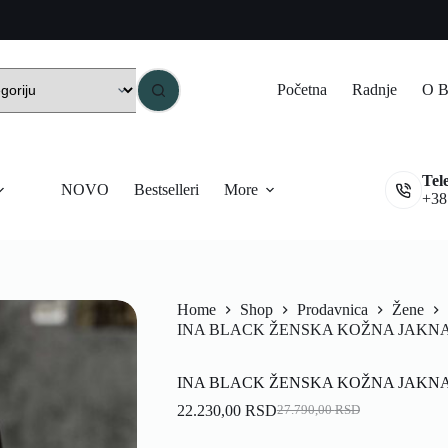
Početna
Radnje
O B
Tel
NOVO
Bestselleri
More
+38
Home
Shop
Prodavnica
Žene
INA BLACK ŽENSKA KOŽNA JAKN
INA BLACK ŽENSKA KOŽNA JAKN
22.230,00
RSD
27.790,00
RSD