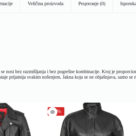
rmacije
Veličina proizvoda
Рецензије (0)
Isporuka
osi bez razmišljanja i bez pogrešne kombinacije. Kroj je proporcionalan
staje prijatnija svakim nošenjem. Jakna koja se ne objašnjava, samo se 
-30%