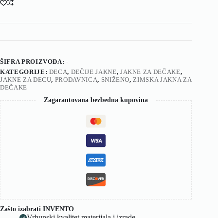
ŠIFRA PROIZVODA:
-
KATEGORIJE:
DECA
,
DEČIJE JAKNE
,
JAKNE ZA DEČAKE
,
JAKNE ZA DECU
,
PRODAVNICA
,
SNIŽENO
,
ZIMSKA JAKNA ZA
DEČAKE
Zagarantovana bezbedna kupovina
Zašto izabrati INVENTO
Vrhunski kvalitet materijala i izrade