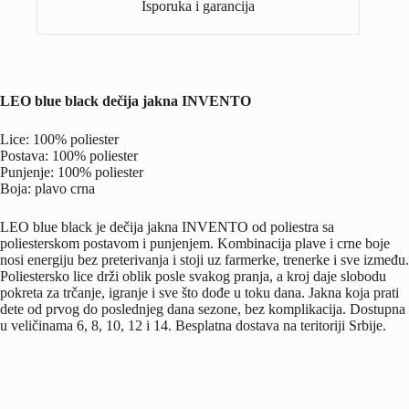
Isporuka i garancija
LEO blue black dečija jakna INVENTO
Lice: 100% poliester
Postava: 100% poliester
Punjenje: 100% poliester
Boja: plavo crna
LEO blue black je dečija jakna INVENTO od poliestra sa
poliesterskom postavom i punjenjem. Kombinacija plave i crne boje
nosi energiju bez preterivanja i stoji uz farmerke, trenerke i sve između.
Poliestersko lice drži oblik posle svakog pranja, a kroj daje slobodu
pokreta za trčanje, igranje i sve što dođe u toku dana. Jakna koja prati
dete od prvog do poslednjeg dana sezone, bez komplikacija. Dostupna
u veličinama 6, 8, 10, 12 i 14. Besplatna dostava na teritoriji Srbije.