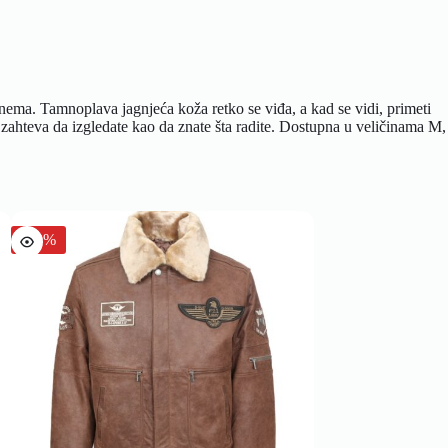
ma. Tamnoplava jagnjeća koža retko se viđa, a kad se vidi, primeti
to zahteva da izgledate kao da znate šta radite. Dostupna u veličinama M,
-20%