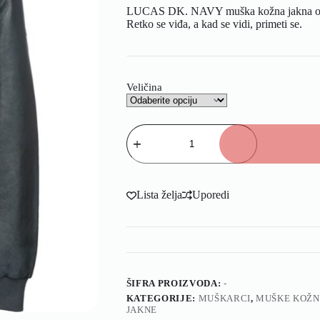
LUCAS DK. NAVY muška kožna jakna od j
Retko se viđa, a kad se vidi, primeti se.
Veličina
Lista želja
Uporedi
ŠIFRA PROIZVODA:
-
KATEGORIJE:
MUŠKARCI
,
MUŠKE KOŽN
JAKNE