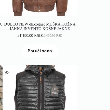
A
DULCO NEW dk.cognac MUŠKA KOŽNA
JAKNA INVENTO KOŽNE JAKNE
21.190,00
RSD
26.490,00
RSD
Poruči sada