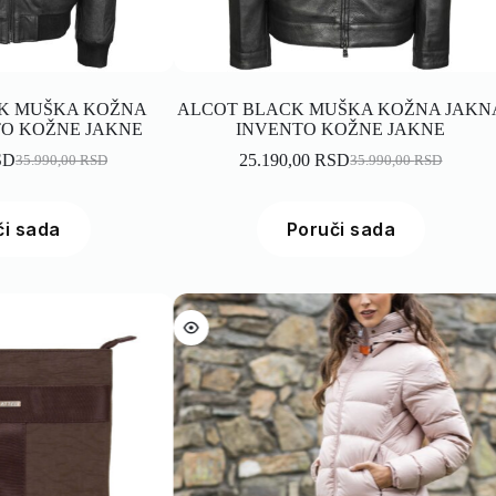
CK MUŠKA KOŽNA
ALCOT BLACK MUŠKA KOŽNA JAKN
TO KOŽNE JAKNE
INVENTO KOŽNE JAKNE
SD
25.190,00
RSD
35.990,00
RSD
35.990,00
RSD
či sada
Poruči sada