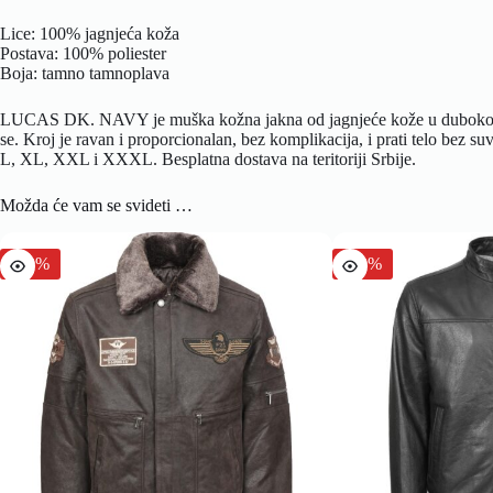
Lice: 100% jagnjeća koža
Postava: 100% poliester
Boja: tamno tamnoplava
LUCAS DK. NAVY je muška kožna jakna od jagnjeće kože u dubokoj tamno
se. Kroj je ravan i proporcionalan, bez komplikacija, i prati telo bez su
L, XL, XXL i XXXL. Besplatna dostava na teritoriji Srbije.
Možda će vam se svideti …
-20%
-30%