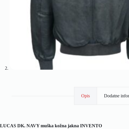
Оpis
Dodatne info
LUCAS DK. NAVY muška kožna jakna INVENTO