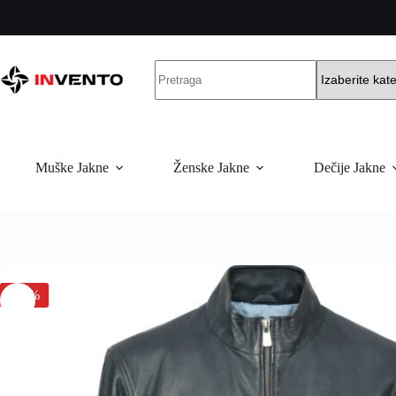
Muške Jakne
Ženske Jakne
Dečije Jakne
-30%