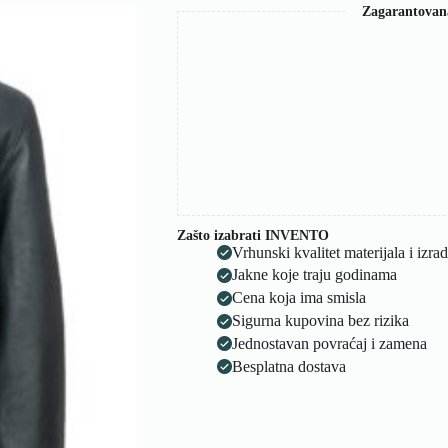
Zagarantovan
Zašto izabrati INVENTO
Vrhunski kvalitet materijala i izra
Jakne koje traju godinama
Cena koja ima smisla
Sigurna kupovina bez rizika
Jednostavan povraćaj i zamena
Besplatna dostava