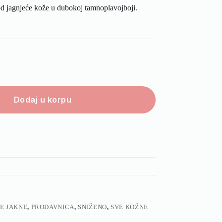
agnjeće kože u dubokoj tamnoplavojboji.
Dodaj u korpu
E JAKNE
,
PRODAVNICA
,
SNIŽENO
,
SVE KOŽNE