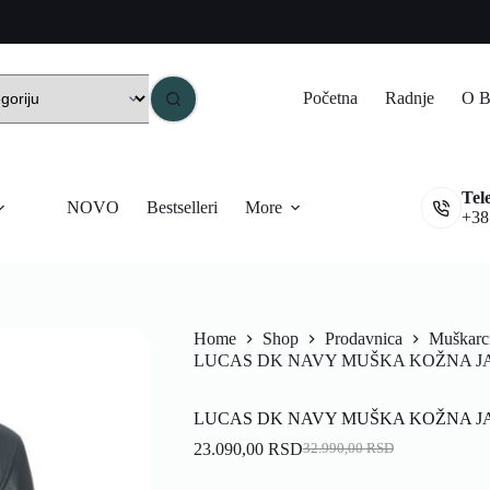
Početna
Radnje
O B
Tel
NOVO
Bestselleri
More
+38
Home
Shop
Prodavnica
Muškarc
LUCAS DK NAVY MUŠKA KOŽNA J
LUCAS DK NAVY MUŠKA KOŽNA J
23.090,00
RSD
32.990,00
RSD