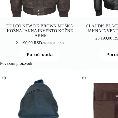
DULCO NEW DK.BROWN MUŠKA
CLAUDIS BLA
KOŽNA JAKNA INVENTO KOŽNE
JAKNA INVEN
JAKNE
25.190,00
R
21.190,00
RSD
26.490,00
RSD
Poruči sada
Poru
Povezani proizvodi